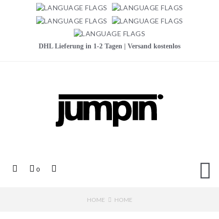
DHL Lieferung in 1-2 Tagen | Versand kostenlos
Jumpin
Top
Mein
Top
0
Links
Warenkorb
Search
HOME
HOME