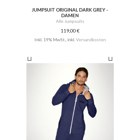
JUMPSUIT ORIGINAL DARK GREY -
JUMP
DAMEN
Alle Jumpsuits
119,00 €
Ink
Inkl. 19% MwSt.
,
inkl.
Versandkosten
ERREN
JU
ten
Ink