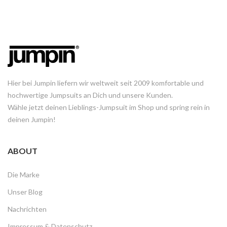
Hier bei Jumpin liefern wir weltweit seit 2009 komfortable und
hochwertige Jumpsuits an Dich und unsere Kunden.
Wähle jetzt deinen Lieblings-Jumpsuit im Shop und spring rein in
deinen Jumpin!
ABOUT
Die Marke
Unser Blog
Nachrichten
Impressum & Datenschutz