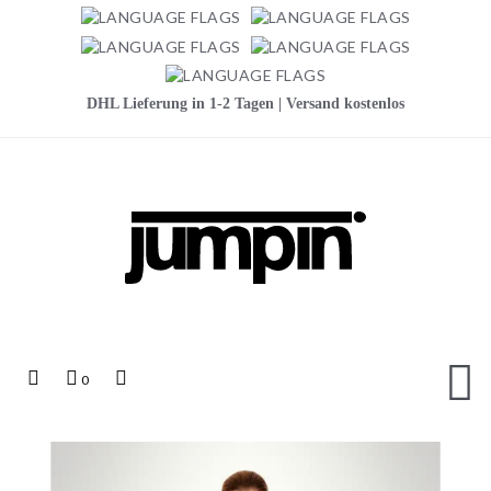
DHL Lieferung in 1-2 Tagen | Versand kostenlos
Jumpin
Top
Mein
Top
0
Links
Warenkorb
Search