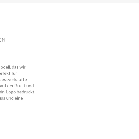
EN
odell, das wir
rfekt für
s bestverkaufte
auf der Brust und
pin-Logo bedruckt.
uss und eine