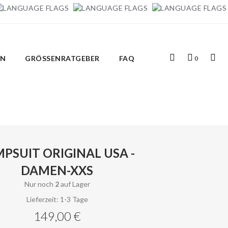
Top
Mein
Top
IN
GRÖSSENRATGEBER
FAQ
0
Search
Warenkorb
Links
PSUIT ORIGINAL USA -
DAMEN-XXS
Nur noch
2
auf Lager
Lieferzeit: 1-3 Tage
149,00 €