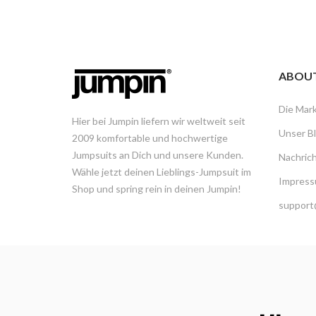
ABOU
Die Mar
Hier bei Jumpin liefern wir weltweit seit
Unser B
2009 komfortable und hochwertige
Jumpsuits an Dich und unsere Kunden.
Nachric
Wähle jetzt deinen Lieblings-Jumpsuit im
Impress
Shop und spring rein in deinen Jumpin!
support