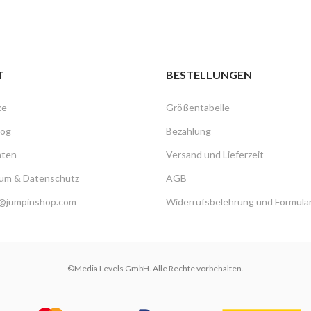
T
BESTELLUNGEN
ke
Größentabelle
log
Bezahlung
hten
Versand und Lieferzeit
um & Datenschutz
AGB
@jumpinshop.com
Widerrufsbelehrung und Formula
©Media Levels GmbH. Alle Rechte vorbehalten.