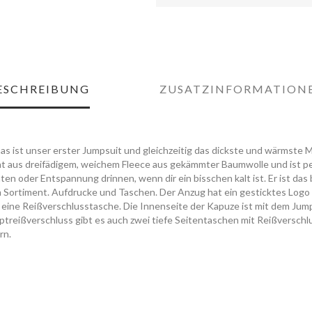
ESCHREIBUNG
ZUSATZINFORMATION
Das ist unser erster Jumpsuit und gleichzeitig das dickste und wärmste M
ht aus dreifädigem, weichem Fleece aus gekämmter Baumwolle und ist pe
äten oder Entspannung drinnen, wenn dir ein bisschen kalt ist. Er ist da
 Sortiment. Aufdrucke und Taschen. Der Anzug hat ein gesticktes Logo 
te eine Reißverschlusstasche. Die Innenseite der Kapuze ist mit dem Jum
ptreißverschluss gibt es auch zwei tiefe Seitentaschen mit Reißverschl
rn.