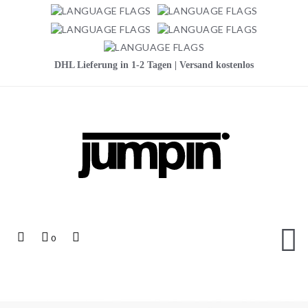
DHL Lieferung in 1-2 Tagen | Versand kostenlos
Jumpin
Top
Mein
Top
0
Links
Warenkorb
Search