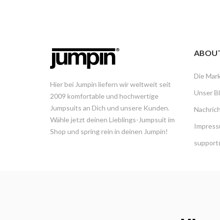
ABOU
Die Mar
Hier bei Jumpin liefern wir weltweit seit
Unser B
2009 komfortable und hochwertige
Jumpsuits an Dich und unsere Kunden.
Nachric
Wähle jetzt deinen Lieblings-Jumpsuit im
Impress
Shop und spring rein in deinen Jumpin!
support