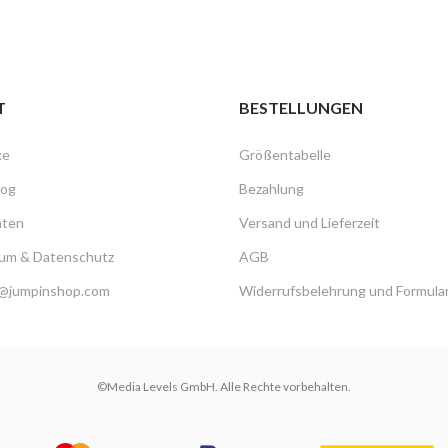
T
BESTELLUNGEN
ke
Größentabelle
log
Bezahlung
hten
Versand und Lieferzeit
um & Datenschutz
AGB
@jumpinshop.com
Widerrufsbelehrung und Formula
©Media Levels GmbH. Alle Rechte vorbehalten.