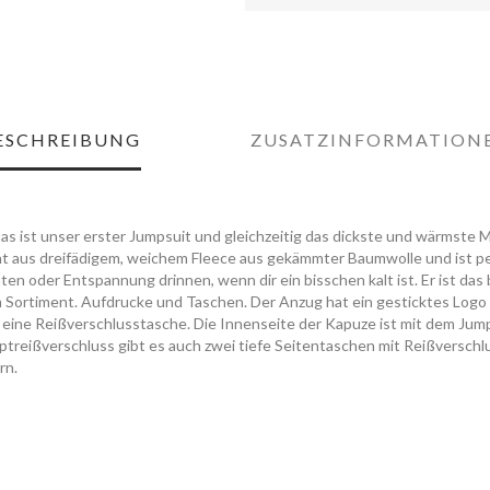
ESCHREIBUNG
ZUSATZINFORMATION
Das ist unser erster Jumpsuit und gleichzeitig das dickste und wärmste M
ht aus dreifädigem, weichem Fleece aus gekämmter Baumwolle und ist pe
äten oder Entspannung drinnen, wenn dir ein bisschen kalt ist. Er ist da
 Sortiment. Aufdrucke und Taschen. Der Anzug hat ein gesticktes Logo 
te eine Reißverschlusstasche. Die Innenseite der Kapuze ist mit dem Jum
ptreißverschluss gibt es auch zwei tiefe Seitentaschen mit Reißverschl
rn.