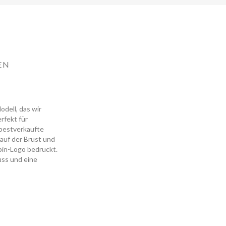
EN
odell, das wir
rfekt für
s bestverkaufte
auf der Brust und
pin-Logo bedruckt.
uss und eine