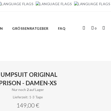
Top
Mein
Top
IN
GRÖSSENRATGEBER
FAQ
0
Search
Warenkorb
Links
JUMPSUIT ORIGINAL
PRISON - DAMEN-XS
Nur noch
2
auf Lager
Lieferzeit: 1-3 Tage
149,00 €