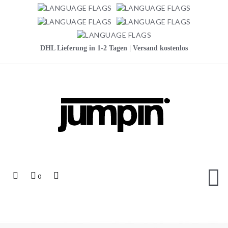
DHL Lieferung in 1-2 Tagen | Versand kostenlos
Jumpin
Top
Mein
Top
0
Links
Warenkorb
Search