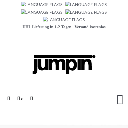
DHL Lieferung in 1-2 Tagen | Versand kostenlos
Jumpin
Top
Mein
Top
0
Links
Warenkorb
Search