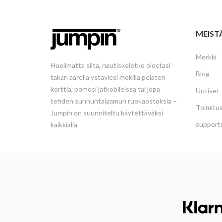
MEIST
Merkki
Huolimatta siitä, nautiskeletko olostasi
Blog
takan äärellä ystäviesi mökillä pelaten
korttia, pomosi jatkobileissä tai jopa
Uutiset
tehden sunnuntaiaamun ruokaostoksia –
Toimitu
Jumpin on suunniteltu käytettäväksi
support
kaikkialla.