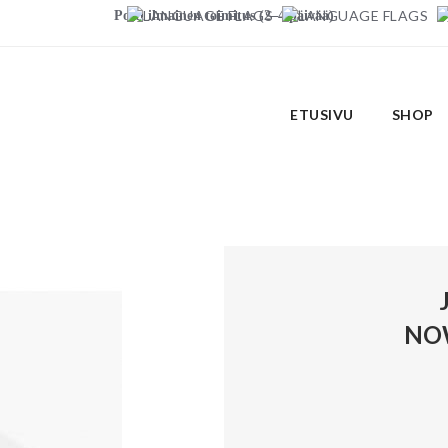
Posti ilmainen toimitus (2–4 päivää)
ETUSIVU
SHOP
NO