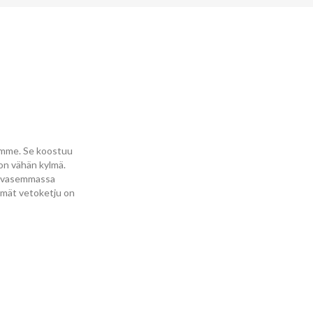
oamme. Se koostuu
 on vähän kylmä.
ja vasemmassa
immät vetoketju on