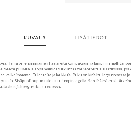
KUVAUS
LISÄTIEDOT
lpeä. Tämä on ensimmäinen haalareita kun paksuin ja lämpimin malli tarj
fleece puuvilla ja sopii mainiosti liikuntaa tai rentoutua sisätiloissa, jos
e valikoimamme. Tulosteita ja laukkuja. Puku on kirjailtu logo rinnassa 
pussin. Sisäpuoli hupun tulostuu Jumpin logolla. Sen lisäksi, että tärke
ivutaskua ja kengurutasku edessä.