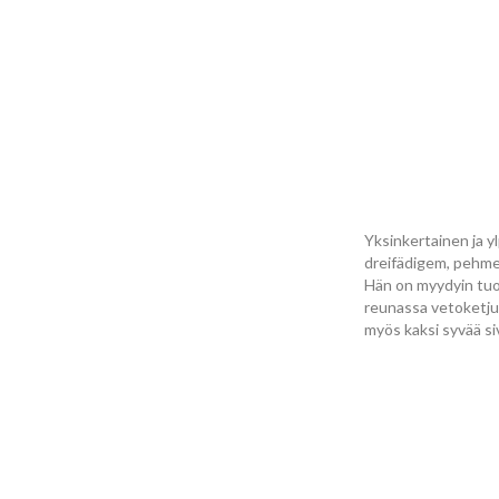
Yksinkertainen ja y
dreifädigem, pehmeä 
Hän on myydyin tuot
reunassa vetoketju 
myös kaksi syvää s