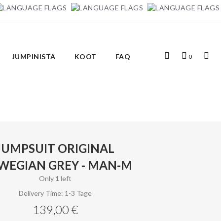
Top
Ostoskori
Top
JUMPINISTA
KOOT
FAQ
0
Search
Links
JUMPSUIT ORIGINAL
WEGIAN GREY - MAN-M
Only
1
left
Delivery Time: 1-3 Tage
139,00 €