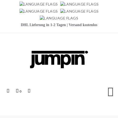
DHL Lieferung in 1-2 Tagen | Versand kostenlos
Jumpin
Top
Mein
Top
0
Links
Warenkorb
Search