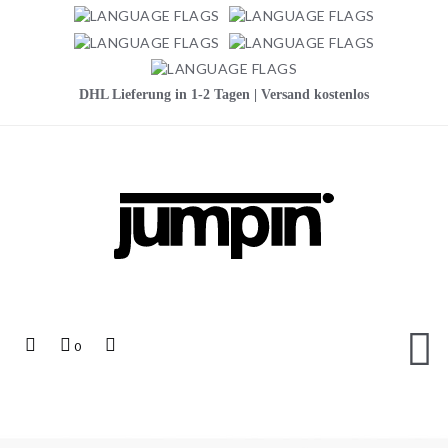
DHL Lieferung in 1-2 Tagen | Versand kostenlos
Jumpin
Top
Mein
Top
0
Links
Warenkorb
Search