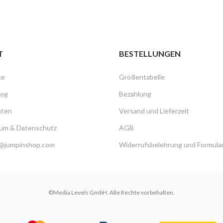
T
BESTELLUNGEN
ke
Größentabelle
log
Bezahlung
hten
Versand und Lieferzeit
um & Datenschutz
AGB
@jumpinshop.com
Widerrufsbelehrung und Formula
©Media Levels GmbH. Alle Rechte vorbehalten.