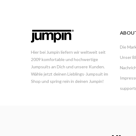
ABOU
Die Mar
Hier bei Jumpin liefern wir weltweit seit
Unser B
2009 komfortable und hochwertige
Jumpsuits an Dich und unsere Kunden.
Nachric
Wähle jetzt deinen Lieblings-Jumpsuit im
Impress
Shop und spring rein in deinen Jumpin!
support