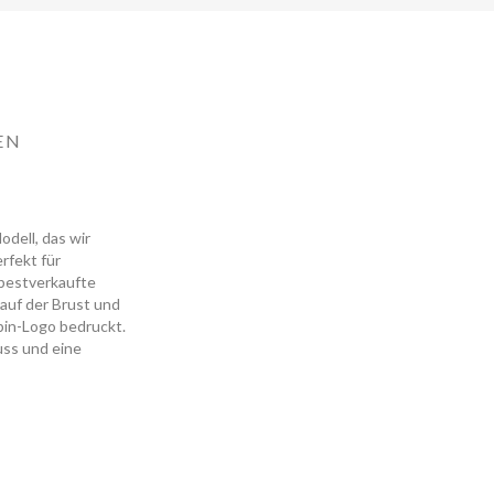
EN
odell, das wir
rfekt für
s bestverkaufte
auf der Brust und
pin-Logo bedruckt.
uss und eine