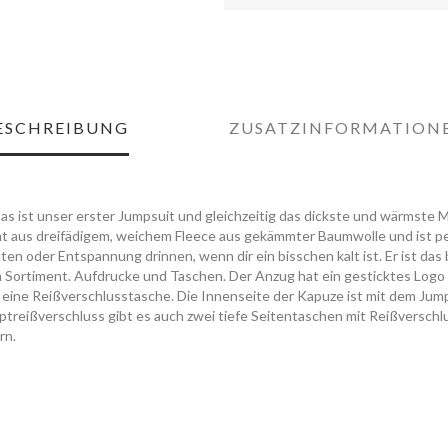
ESCHREIBUNG
ZUSATZINFORMATION
Das ist unser erster Jumpsuit und gleichzeitig das dickste und wärmste M
ht aus dreifädigem, weichem Fleece aus gekämmter Baumwolle und ist pe
äten oder Entspannung drinnen, wenn dir ein bisschen kalt ist. Er ist da
 Sortiment. Aufdrucke und Taschen. Der Anzug hat ein gesticktes Logo 
te eine Reißverschlusstasche. Die Innenseite der Kapuze ist mit dem Jum
ptreißverschluss gibt es auch zwei tiefe Seitentaschen mit Reißverschl
rn.