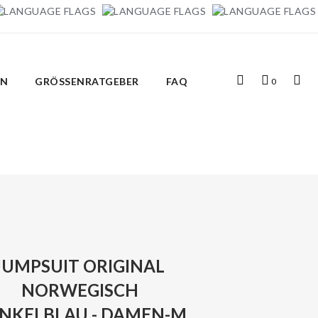
Top
Mein
Top
IN
GRÖSSENRATGEBER
FAQ
0
Search
Warenkorb
Links
JUMPSUIT ORIGINAL
NORWEGISCH
NKELBLAU - DAMEN-M