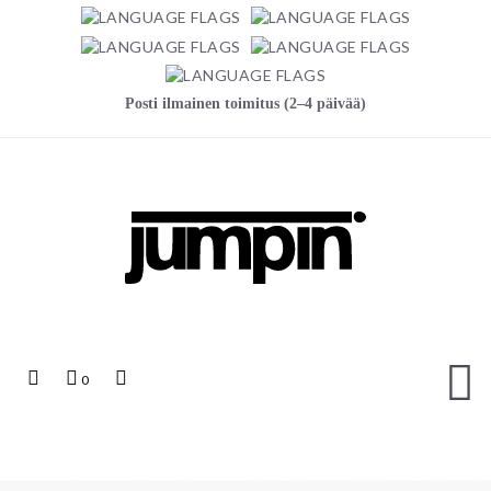
Posti ilmainen toimitus (2–4 päivää)
Jumpin
Top
Ostoskori
Top
0
Links
Search