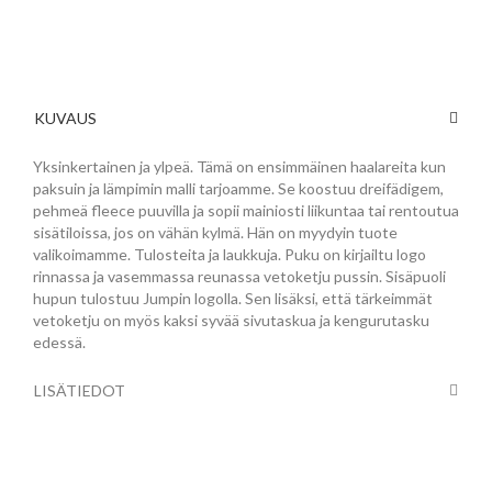
KUVAUS
Yksinkertainen ja ylpeä. Tämä on ensimmäinen haalareita kun
paksuin ja lämpimin malli tarjoamme. Se koostuu dreifädigem,
pehmeä fleece puuvilla ja sopii mainiosti liikuntaa tai rentoutua
sisätiloissa, jos on vähän kylmä. Hän on myydyin tuote
valikoimamme. Tulosteita ja laukkuja. Puku on kirjailtu logo
rinnassa ja vasemmassa reunassa vetoketju pussin. Sisäpuoli
hupun tulostuu Jumpin logolla. Sen lisäksi, että tärkeimmät
vetoketju on myös kaksi syvää sivutaskua ja kengurutasku
edessä.
LISÄTIEDOT