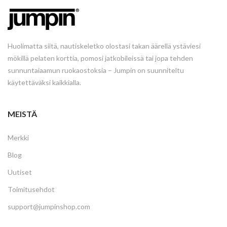
Huolimatta siitä, nautiskeletko olostasi takan äärellä ystäviesi
mökillä pelaten korttia, pomosi jatkobileissä tai jopa tehden
sunnuntaiaamun ruokaostoksia – Jumpin on suunniteltu
käytettäväksi kaikkialla.
MEISTÄ
Merkki
Blog
Uutiset
Toimitusehdot
support@jumpinshop.com