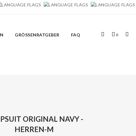
Top
Mein
Top
IN
GRÖSSENRATGEBER
FAQ
0
Search
Warenkorb
Links
PSUIT ORIGINAL NAVY -
HERREN-M