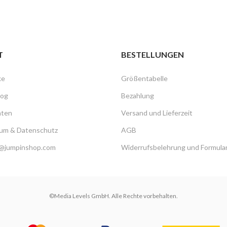
T
BESTELLUNGEN
ke
Größentabelle
log
Bezahlung
hten
Versand und Lieferzeit
um & Datenschutz
AGB
@jumpinshop.com
Widerrufsbelehrung und Formula
©Media Levels GmbH. Alle Rechte vorbehalten.