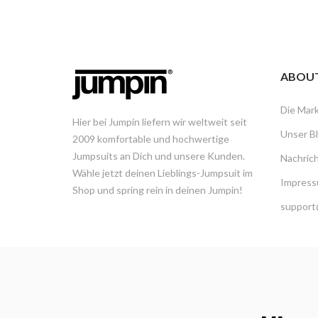
ABOU
Die Mar
Hier bei Jumpin liefern wir weltweit seit
Unser B
2009 komfortable und hochwertige
Jumpsuits an Dich und unsere Kunden.
Nachric
Wähle jetzt deinen Lieblings-Jumpsuit im
Impress
Shop und spring rein in deinen Jumpin!
support