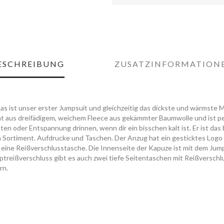
ESCHREIBUNG
ZUSATZINFORMATION
Das ist unser erster Jumpsuit und gleichzeitig das dickste und wärmste M
ht aus dreifädigem, weichem Fleece aus gekämmter Baumwolle und ist pe
äten oder Entspannung drinnen, wenn dir ein bisschen kalt ist. Er ist da
 Sortiment. Aufdrucke und Taschen. Der Anzug hat ein gesticktes Logo 
te eine Reißverschlusstasche. Die Innenseite der Kapuze ist mit dem Jum
ptreißverschluss gibt es auch zwei tiefe Seitentaschen mit Reißverschl
rn.