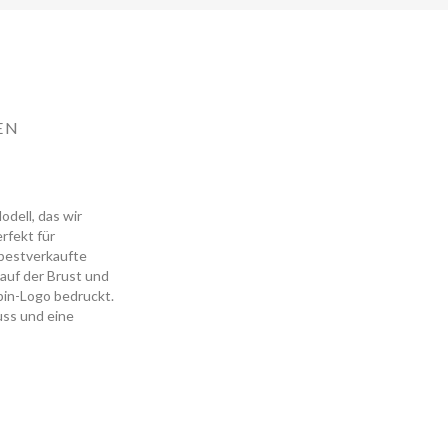
EN
odell, das wir
rfekt für
s bestverkaufte
auf der Brust und
pin-Logo bedruckt.
uss und eine