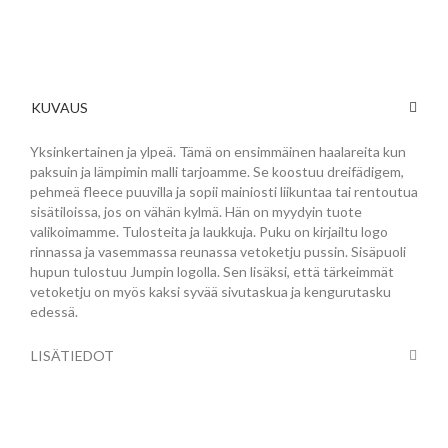
KUVAUS
Yksinkertainen ja ylpeä. Tämä on ensimmäinen haalareita kun
paksuin ja lämpimin malli tarjoamme. Se koostuu dreifädigem,
pehmeä fleece puuvilla ja sopii mainiosti liikuntaa tai rentoutua
sisätiloissa, jos on vähän kylmä. Hän on myydyin tuote
valikoimamme. Tulosteita ja laukkuja. Puku on kirjailtu logo
rinnassa ja vasemmassa reunassa vetoketju pussin. Sisäpuoli
hupun tulostuu Jumpin logolla. Sen lisäksi, että tärkeimmät
vetoketju on myös kaksi syvää sivutaskua ja kengurutasku
edessä.
LISÄTIEDOT