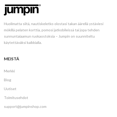
Huolimatta siitä, nautiskeletko olostasi takan äärellä ystäviesi
mökillä pelaten korttia, pomosi jatkobileissä tai jopa tehden
sunnuntaiaamun ruokaostoksia – Jumpin on suunniteltu
käytettäväksi kaikkialla.
MEISTÄ
Merkki
Blog
Uutiset
Toimitusehdot
support@jumpinshop.com