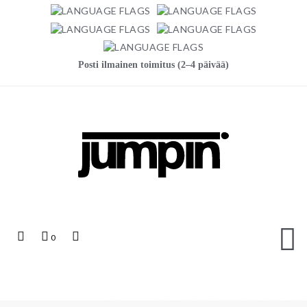
Posti ilmainen toimitus (2–4 päivää)
Jumpin
Top
Ostoskori
Top
0
Links
Search