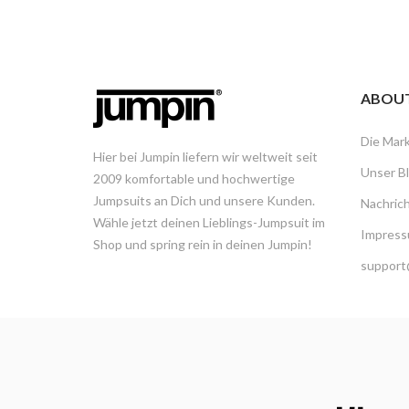
ABOU
Die Mar
Hier bei Jumpin liefern wir weltweit seit
Unser B
2009 komfortable und hochwertige
Jumpsuits an Dich und unsere Kunden.
Nachric
Wähle jetzt deinen Lieblings-Jumpsuit im
Impress
Shop und spring rein in deinen Jumpin!
support