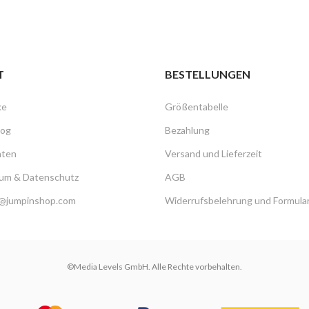
T
BESTELLUNGEN
ke
Größentabelle
log
Bezahlung
hten
Versand und Lieferzeit
um & Datenschutz
AGB
@jumpinshop.com
Widerrufsbelehrung und Formula
©Media Levels GmbH. Alle Rechte vorbehalten.