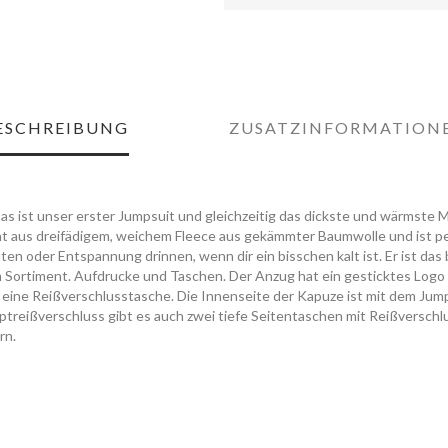
ESCHREIBUNG
ZUSATZINFORMATION
Das ist unser erster Jumpsuit und gleichzeitig das dickste und wärmste M
ht aus dreifädigem, weichem Fleece aus gekämmter Baumwolle und ist pe
äten oder Entspannung drinnen, wenn dir ein bisschen kalt ist. Er ist da
 Sortiment. Aufdrucke und Taschen. Der Anzug hat ein gesticktes Logo 
te eine Reißverschlusstasche. Die Innenseite der Kapuze ist mit dem Jum
ptreißverschluss gibt es auch zwei tiefe Seitentaschen mit Reißverschl
rn.