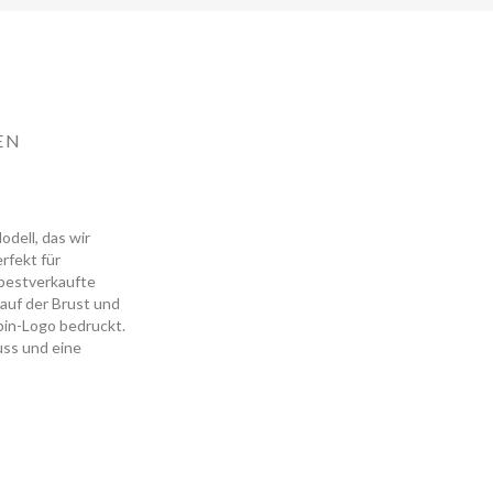
EN
odell, das wir
rfekt für
s bestverkaufte
auf der Brust und
pin-Logo bedruckt.
uss und eine