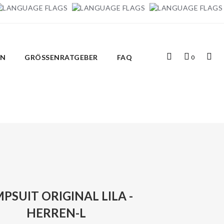
Top
Mein
Top
IN
GRÖSSENRATGEBER
FAQ
0
Search
Warenkorb
Links
PSUIT ORIGINAL LILA -
HERREN-L