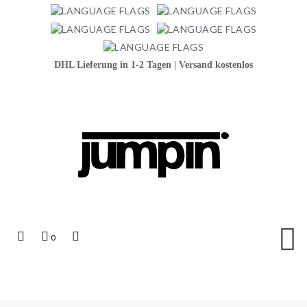
DHL Lieferung in 1-2 Tagen | Versand kostenlos
Jumpin
Top
Mein
Top
0
Links
Warenkorb
Search