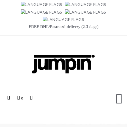
FREE DHL/Postnord delivery (2-3 dage)
Jumpin
Top
Indkøbskurv
Top
0
Links
Search