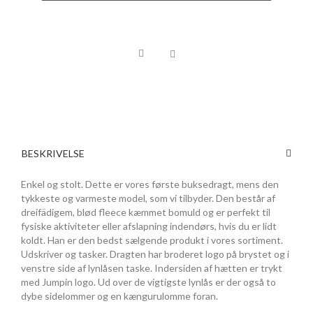
BESKRIVELSE
Enkel og stolt. Dette er vores første buksedragt, mens den
tykkeste og varmeste model, som vi tilbyder. Den består af
dreifädigem, blød fleece kæmmet bomuld og er perfekt til
fysiske aktiviteter eller afslapning indendørs, hvis du er lidt
koldt. Han er den bedst sælgende produkt i vores sortiment.
Udskriver og tasker. Dragten har broderet logo på brystet og i
venstre side af lynlåsen taske. Indersiden af ​​hætten er trykt
med Jumpin logo. Ud over de vigtigste lynlås er der også to
dybe sidelommer og en kængurulomme foran.