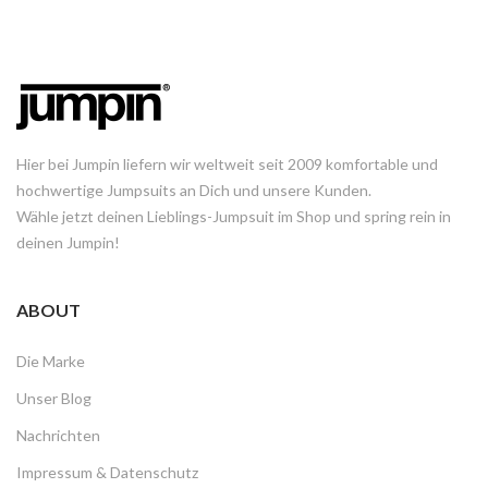
Hier bei Jumpin liefern wir weltweit seit 2009 komfortable und
hochwertige Jumpsuits an Dich und unsere Kunden.
Wähle jetzt deinen Lieblings-Jumpsuit im Shop und spring rein in
deinen Jumpin!
ABOUT
Die Marke
Unser Blog
Nachrichten
Impressum & Datenschutz