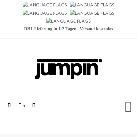
DHL Lieferung in 1-2 Tagen | Versand kostenlos
Jumpin
Top
Mein
Top
0
Links
Warenkorb
Search