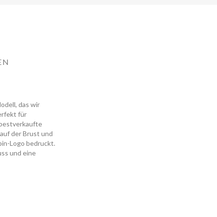
EN
odell, das wir
rfekt für
s bestverkaufte
auf der Brust und
pin-Logo bedruckt.
uss und eine