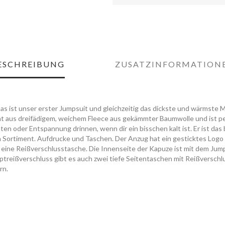
ESCHREIBUNG
ZUSATZINFORMATION
Das ist unser erster Jumpsuit und gleichzeitig das dickste und wärmste M
ht aus dreifädigem, weichem Fleece aus gekämmter Baumwolle und ist pe
äten oder Entspannung drinnen, wenn dir ein bisschen kalt ist. Er ist da
 Sortiment. Aufdrucke und Taschen. Der Anzug hat ein gesticktes Logo 
te eine Reißverschlusstasche. Die Innenseite der Kapuze ist mit dem Jum
ptreißverschluss gibt es auch zwei tiefe Seitentaschen mit Reißverschl
rn.