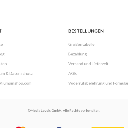
T
BESTELLUNGEN
ke
Größentabelle
log
Bezahlung
hten
Versand und Lieferzeit
um & Datenschutz
AGB
@jumpinshop.com
Widerrufsbelehrung und Formula
©Media Levels GmbH. Alle Rechte vorbehalten.