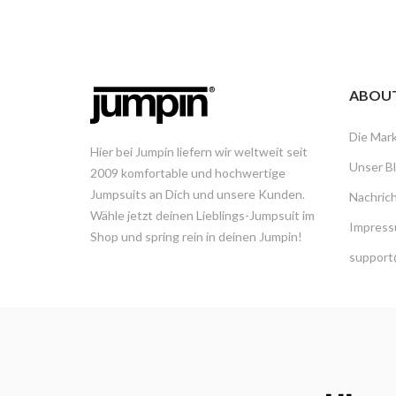
ABOU
Die Mar
Hier bei Jumpin liefern wir weltweit seit
Unser B
2009 komfortable und hochwertige
Jumpsuits an Dich und unsere Kunden.
Nachric
Wähle jetzt deinen Lieblings-Jumpsuit im
Impress
Shop und spring rein in deinen Jumpin!
support