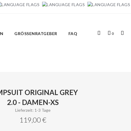
Top
Mein
Top
IN
GRÖSSENRATGEBER
FAQ
0
Search
Warenkorb
Links
MPSUIT ORIGINAL GREY
2.0 - DAMEN-XS
Lieferzeit: 1-3 Tage
119,00 €