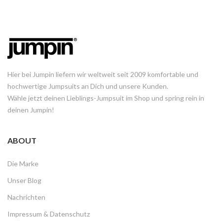
Hier bei Jumpin liefern wir weltweit seit 2009 komfortable und
hochwertige Jumpsuits an Dich und unsere Kunden.
Wähle jetzt deinen Lieblings-Jumpsuit im Shop und spring rein in
deinen Jumpin!
ABOUT
Die Marke
Unser Blog
Nachrichten
Impressum & Datenschutz