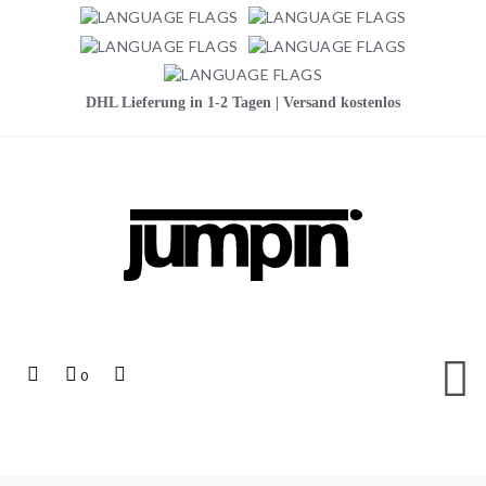
DHL Lieferung in 1-2 Tagen | Versand kostenlos
Jumpin
Top
Mein
Top
0
Links
Warenkorb
Search