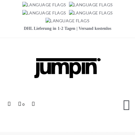
DHL Lieferung in 1-2 Tagen | Versand kostenlos
Jumpin
Top
Mein
Top
0
Links
Warenkorb
Search