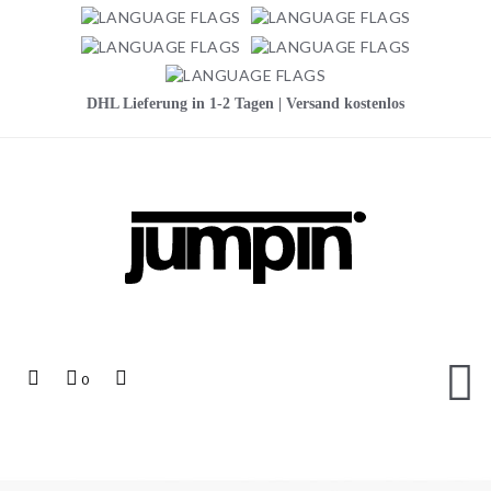
DHL Lieferung in 1-2 Tagen | Versand kostenlos
Jumpin
Top
Mein
Top
0
Links
Warenkorb
Search