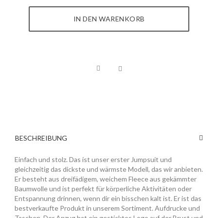
IN DEN WARENKORB
BESCHREIBUNG
Einfach und stolz. Das ist unser erster Jumpsuit und
gleichzeitig das dickste und wärmste Modell, das wir anbieten.
Er besteht aus dreifädigem, weichem Fleece aus gekämmter
Baumwolle und ist perfekt für körperliche Aktivitäten oder
Entspannung drinnen, wenn dir ein bisschen kalt ist. Er ist das
bestverkaufte Produkt in unserem Sortiment. Aufdrucke und
Taschen. Der Anzug hat ein gesticktes Logo auf der Brust und