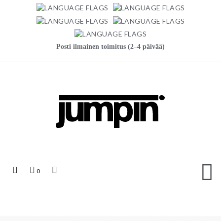
Posti ilmainen toimitus (2–4 päivää)
Jumpin
Top
Ostoskori
Top
0
Links
Search