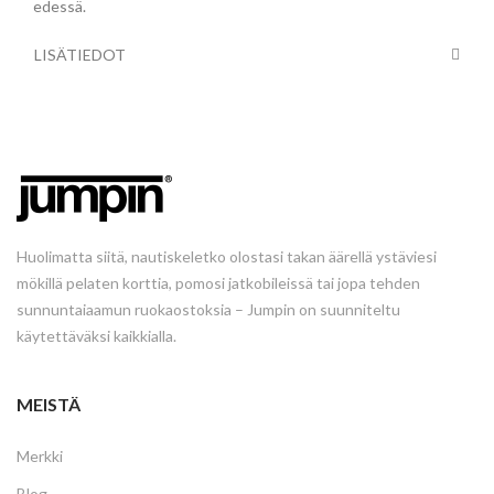
edessä.
LISÄTIEDOT
Huolimatta siitä, nautiskeletko olostasi takan äärellä ystäviesi
mökillä pelaten korttia, pomosi jatkobileissä tai jopa tehden
sunnuntaiaamun ruokaostoksia – Jumpin on suunniteltu
käytettäväksi kaikkialla.
MEISTÄ
Merkki
Blog