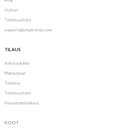
Uutiset
Toimitusehdot
support@jumpinshop.com
TILAUS
Kokotaulukko
Maksutavat
Toimitus
Toimitusehdot
Peruuttamisoikeus
KOOT