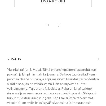
LISÄÄ KORIIN
KUVAUS
Yksinkertainen ja ylpeä. Tämä on ensimmäinen haalareita kun
paksuin ja lämpimin malli tarjoamme. Se koostuu dreifädigem,
pehmeä fleece puuvilla ja sopii mainiosti liikuntaa tai rentoutua
sisätiloissa, jos on vähän kylmä. Hän on myydyin tuote
valikoimamme. Tulosteita ja laukkuja. Puku on kirjailtu logo
rinnassa ja vasemmassa reunassa vetoketju pussin. Sisäpuoli
hupun tulostuu Jumpin logolla. Sen lisäksi, että tärkeimmät
vetoketju on myös kaksi syvää sivutaskua ja kengurutasku