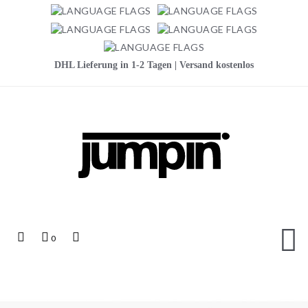
DHL Lieferung in 1-2 Tagen | Versand kostenlos
Jumpin
Top
Mein
Top
0
Links
Warenkorb
Search