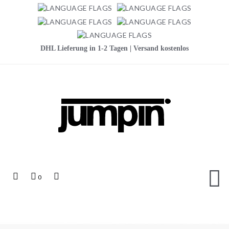
DHL Lieferung in 1-2 Tagen | Versand kostenlos
Jumpin
Top
Mein
Top
0
Links
Warenkorb
Search