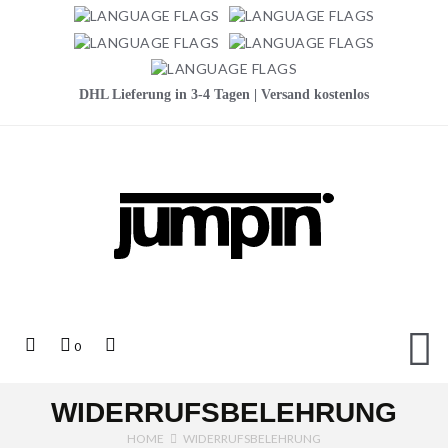
DHL Lieferung in 3-4 Tagen | Versand kostenlos
Jumpin
Top
Mein
Top
0
Links
Warenkorb
Search
WIDERRUFSBELEHRUNG
HOME
WIDERRUFSBELEHRUNG