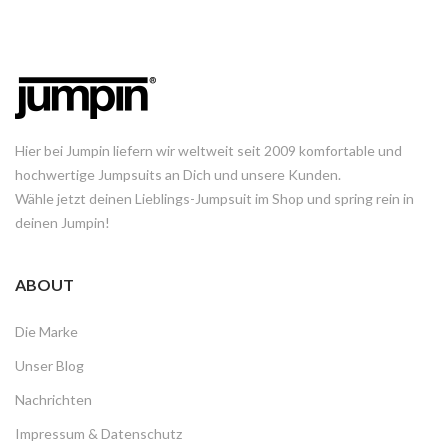
Hier bei Jumpin liefern wir weltweit seit 2009 komfortable und
hochwertige Jumpsuits an Dich und unsere Kunden.
Wähle jetzt deinen Lieblings-Jumpsuit im Shop und spring rein in
deinen Jumpin!
ABOUT
Die Marke
Unser Blog
Nachrichten
Impressum & Datenschutz