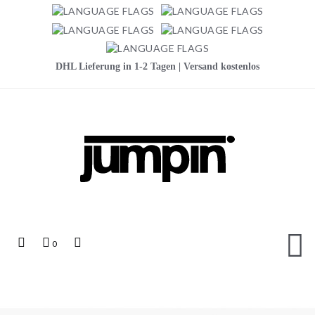
DHL Lieferung in 1-2 Tagen | Versand kostenlos
Jumpin
Top
Mein
Top
0
Links
Warenkorb
Search