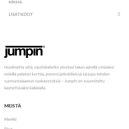
edessä.
LISÄTIEDOT
Huolimatta siitä, nautiskeletko olostasi takan äärellä ystäviesi
mökillä pelaten korttia, pomosi jatkobileissä tai jopa tehden
sunnuntaiaamun ruokaostoksia – Jumpin on suunniteltu
käytettäväksi kaikkialla.
MEISTÄ
Merkki
Blog