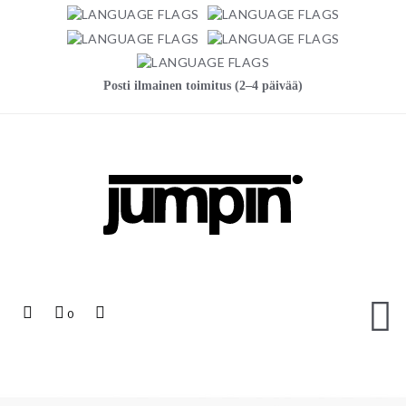
Posti ilmainen toimitus (2–4 päivää)
Jumpin
Top
Ostoskori
Top
0
Links
Search