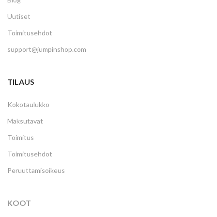
Uutiset
Toimitusehdot
support@jumpinshop.com
TILAUS
Kokotaulukko
Maksutavat
Toimitus
Toimitusehdot
Peruuttamisoikeus
KOOT