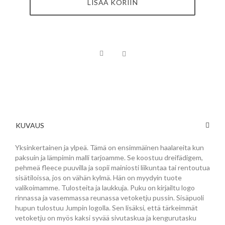
LISÄÄ KORIIN
KUVAUS
Yksinkertainen ja ylpeä. Tämä on ensimmäinen haalareita kun
paksuin ja lämpimin malli tarjoamme. Se koostuu dreifädigem,
pehmeä fleece puuvilla ja sopii mainiosti liikuntaa tai rentoutua
sisätiloissa, jos on vähän kylmä. Hän on myydyin tuote
valikoimamme. Tulosteita ja laukkuja. Puku on kirjailtu logo
rinnassa ja vasemmassa reunassa vetoketju pussin. Sisäpuoli
hupun tulostuu Jumpin logolla. Sen lisäksi, että tärkeimmät
vetoketju on myös kaksi syvää sivutaskua ja kengurutasku